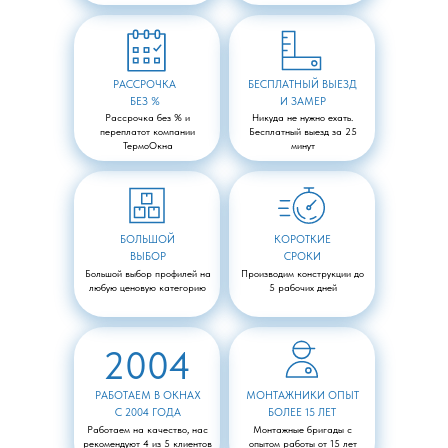
РАССРОЧКА
БЕСПЛАТНЫЙ ВЫЕЗД
БЕЗ %
И ЗАМЕР
Рассрочка без % и
Никуда не нужно ехать.
переплатот компании
Бесплатный выезд за 25
ТермоОкна
минут
БОЛЬШОЙ
КОРОТКИЕ
ВЫБОР
СРОКИ
Большой выбор профилей на
Производим конструкции до
любую ценовую категорию
5 рабочих дней
2004
РАБОТАЕМ В ОКНАХ
МОНТАЖНИКИ ОПЫТ
С 2004 ГОДА
БОЛЕЕ 15 ЛЕТ
Работаем на качество, нас
Монтажные бригады с
рекомендуют 4 из 5 клиентов
опытом работы от 15 лет