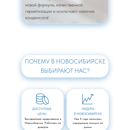
новой формулы, качественной
герметизации и исключают наличие
конденсата!
ПОЧЕМУ В НОВОСИБИРСКЕ
ВЫБИРАЮТ НАС?
ДОСТУПНЫЕ
ЛИДЕРЫ
ЦЕНЫ
В НОВОСИБИРСКЕ
Выгоднейшее предложение в
Уже 4 года занимаем
Новосибирске. Работаем на
лидирующие позиции на
доверие
рынке