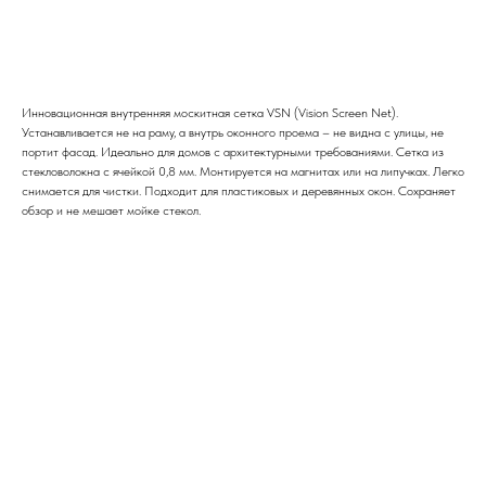
Заказать
Инновационная внутренняя москитная сетка VSN (Vision Screen Net).
Устанавливается не на раму, а внутрь оконного проема – не видна с улицы, не
портит фасад. Идеально для домов с архитектурными требованиями. Сетка из
стекловолокна с ячейкой 0,8 мм. Монтируется на магнитах или на липучках. Легко
снимается для чистки. Подходит для пластиковых и деревянных окон. Сохраняет
обзор и не мешает мойке стекол.