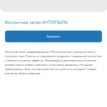
Москитная сетка АНТИПЫЛЬ
Заказать
Москитная сетка, задерживающая до 90% уличной пыли, пыльцы растений и
тополиного пуха. Полотно из специального материала с повышенной плотностью
и электростатическим эффектом. Рекомендуется для аллергиков, астматиков,
жителей нижних этажей и районов с интенсивным движением. Не мешает
проветриванию, легко снимается для очистки пылесосом или водой. Снижает
количество уборок в квартире.